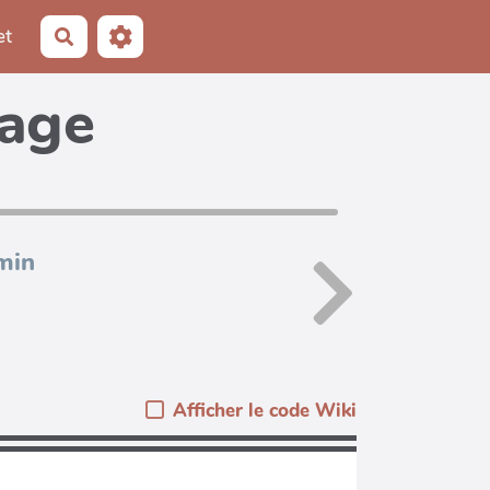
et
Rechercher
page
min
Afficher le code Wiki