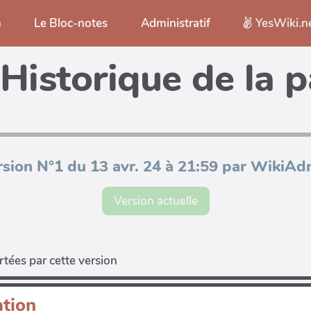
n
Le Bloc-notes
Administratif
YesWiki.n
Historique de la 
rsion N°1 du 13 avr. 24 à 21:59 par WikiAd
Version actuelle
tées par cette version