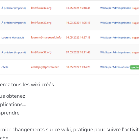
erez tous les wiki créés
ous obtenez :
lications...
mprendre
rnier changements sur ce wiki, pratique pour suivre l'activ
iche.