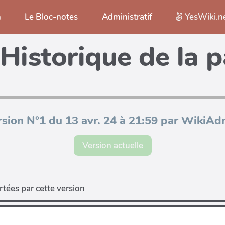
n
Le Bloc-notes
Administratif
YesWiki.n
Historique de la 
rsion N°1 du 13 avr. 24 à 21:59 par WikiAd
Version actuelle
tées par cette version