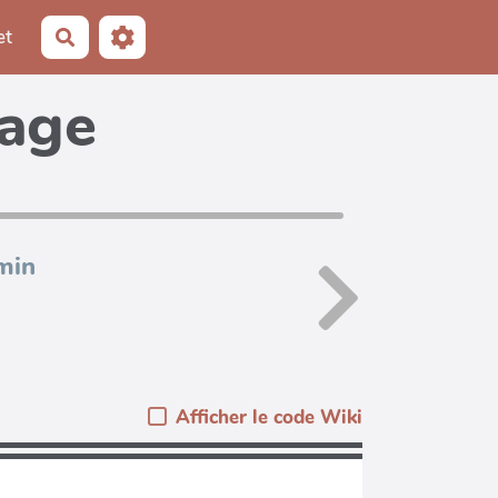
et
Rechercher
page
min
Afficher le code Wiki