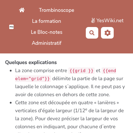
Aller au contenu principal
Trombinoscope
YesWiki.net
La formation
Le Bloc-notes
Rechercher
Administratif
Quelques explications
La zone comprise entre
et
{{grid }}
{{end
délimite la partie de la page sur
elem="grid"}}
laquelle le colonnage sʼapplique. Il ne peut pas y
avoir de colonnes en dehors de cette zone.
Cette zone est découpée en quatre « lanières »
e
verticales d'égale largeur (1/12
de la largeur de
la zone). Pour devez préciser la largeur de vos
colonnes en indiquant, pour chacune dʼentre