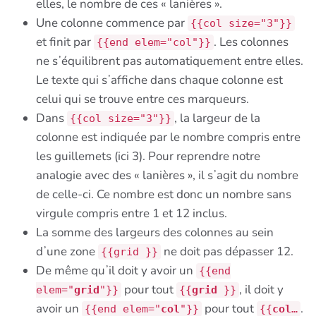
elles, le nombre de ces « lanières ».
Une colonne commence par
{{col size="3"}}
et finit par
. Les colonnes
{{end elem="col"}}
ne sʼéquilibrent pas automatiquement entre elles.
Le texte qui sʼaffiche dans chaque colonne est
celui qui se trouve entre ces marqueurs.
Dans
, la largeur de la
{{col size="3"}}
colonne est indiquée par le nombre compris entre
les guillemets (ici 3). Pour reprendre notre
analogie avec des « lanières », il sʼagit du nombre
de celle-ci. Ce nombre est donc un nombre sans
virgule compris entre 1 et 12 inclus.
La somme des largeurs des colonnes au sein
dʼune zone
ne doit pas dépasser 12.
{{grid }}
De même quʼil doit y avoir un
{{end
pour tout
, il doit y
elem="
grid
"}}
{{
grid
}}
avoir un
pour tout
.
{{end elem="
col
"}}
{{
col
…