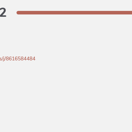
.2
us/j/8616584484