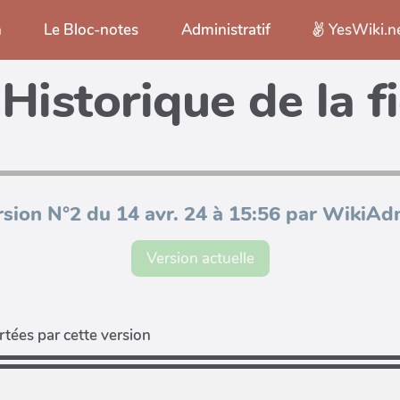
n
Le Bloc-notes
Administratif
YesWiki.n
Historique de la f
rsion N°2 du 14 avr. 24 à 15:56 par WikiAd
Version actuelle
tées par cette version