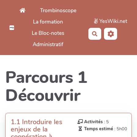
Aller au contenu principal
Trombinoscope
YesWiki.net
La formation
Le Bloc-notes
Rechercher
Administratif
Parcours 1
Découvrir
1.1 Introduire les
Activités
: 5
enjeux de la
Temps estimé
: 5h00
coopération à