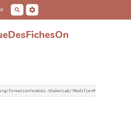
et
Rechercher
QueDesFichesOn