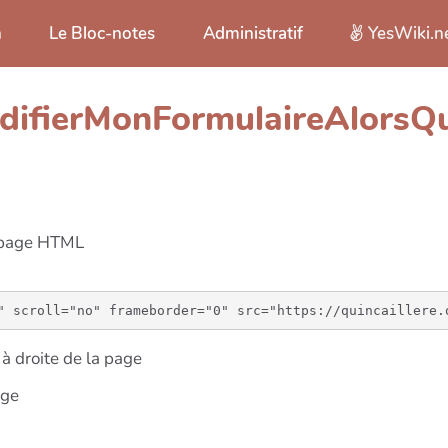
n
Le Bloc-notes
Administratif
YesWiki.n
odifierMonFormulaireAlors
e page HTML
à droite de la page
age