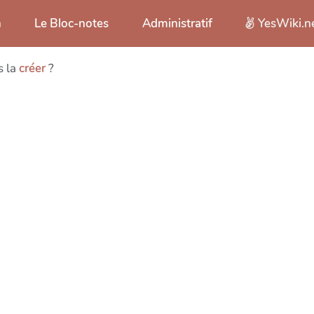
n
Le Bloc-notes
Administratif
YesWiki.n
s la
créer
?