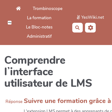
Aller au contenu principal
Trombinoscope
YesWiki.net
La formation
Le Bloc-notes
Rechercher
Administratif
Comprendre
lʼinterface
utilisateur de LMS
Suivre une formation grâce à 
Réponse
L'extension LMS permet à des apprenants de 