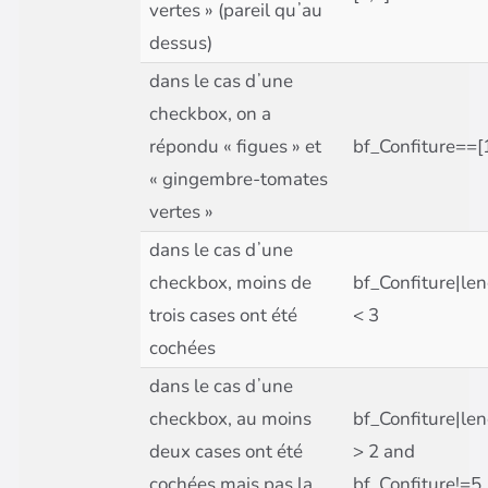
vertes » (pareil quʼau
dessus)
dans le cas dʼune
checkbox, on a
répondu « figues » et
bf_Confiture==[
« gingembre-tomates
vertes »
dans le cas dʼune
checkbox, moins de
bf_Confiture|le
trois cases ont été
< 3
cochées
dans le cas dʼune
checkbox, au moins
bf_Confiture|le
deux cases ont été
> 2 and
cochées mais pas la
bf_Confiture!=5