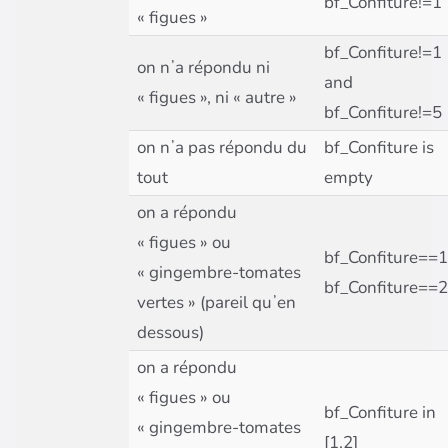
bf_Confiture!=1
« figues »
bf_Confiture!=1
on nʼa répondu ni
and
« figues », ni « autre »
bf_Confiture!=5
on nʼa pas répondu du
bf_Confiture is
tout
empty
on a répondu
« figues » ou
bf_Confiture==1
« gingembre-tomates
bf_Confiture==2
vertes » (pareil quʼen
dessous)
on a répondu
« figues » ou
bf_Confiture in
« gingembre-tomates
[1,2]