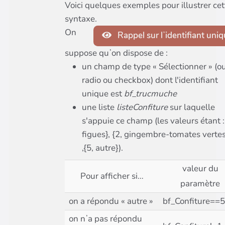
Voici quelques exemples pour illustrer cet
syntaxe.
On
Rappel sur lʼidentifiant uni
suppose quʼon dispose de :
un champ de type « Sélectionner » (o
radio ou checkbox) dont l'identifiant
unique est
bf_trucmuche
une liste
listeConfiture
sur laquelle
s'appuie ce champ (les valeurs étant :
figues}, {2, gingembre-tomates vertes
,{5, autre}).
valeur du
Pour afficher si…
paramètre
on a répondu « autre »
bf_Confiture==5
on nʼa pas répondu