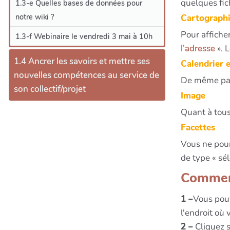
quelques fic
1.3-e Quelles bases de données pour
notre wiki ?
Cartograph
Pour affiche
1.3-f Webinaire le vendredi 3 mai à 10h
l'adresse
». 
1.4 Ancrer les savoirs et mettre ses
Calendrier 
nouvelles compétences au service de
De même pas
son collectif/projet
Image
Quant à tous
Facettes
Vous ne pou
de type « sé
Commen
1 –
Vous pouv
l'endroit où 
2 –
Cliquez s