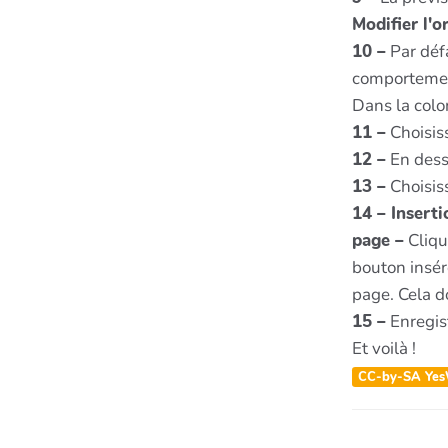
Modifier l'o
10 –
Par déf
comporteme
Dans la colon
11 –
Choisiss
12 –
En dess
13 –
Choisiss
14 – Inserti
page –
Cliqu
bouton insér
page. Cela 
15 –
Enregist
Et voilà !
CC-by-SA Yes