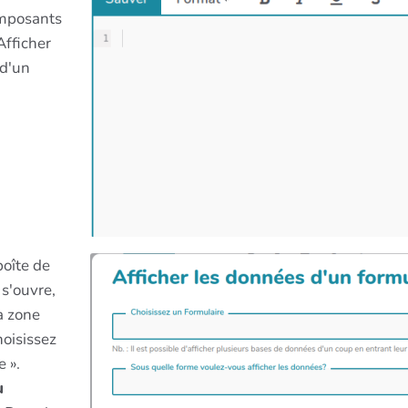
mposants
 Afficher
 d'un
oîte de
 s'ouvre,
a zone
hoisissez
 ».
u