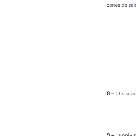
zones de sais
8 –
Choisisse
9 –
La prévis