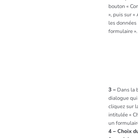
bouton « Co
», puis sur «
les données
formulaire ».
3 –
Dans la b
dialogue qui
cliquez sur l
intitulée « C
un formulaire
4 – Choix d