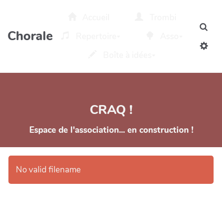
Aller au contenu principal
Accueil
Trombi
Rec
Chorale
Repertoire
Asso
Boîte à idées
CRAQ !
Espace de l'association... en construction !
No valid filename