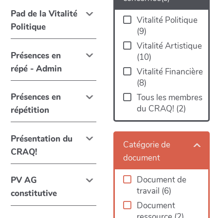
Pad de la Vitalité
Vitalité Politique
Politique
(
9
)
Vitalité Artistique
Présences en
(
10
)
répé - Admin
Vitalité Financière
(
8
)
Présences en
Tous les membres
du CRAQ!
(
2
)
répétition
Présentation du
Catégorie de
CRAQ!
document
Document de
PV AG
travail
(
6
)
constitutive
Document
ressource
(
2
)