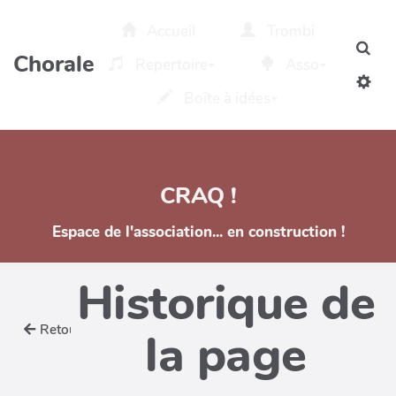
Aller au contenu principal
Accueil
Trombi
Rec
Chorale
Repertoire
Asso
Boîte à idées
CRAQ !
Espace de l'association... en construction !
Historique de
Retour
la page