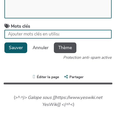
Mots clés
Sauver
Annuler
Thème
Protection anti-spam active
Éditer la page
Partager
(>^
^)> Galope sous [[https://www.yeswiki.net
YesWiki]] <(^
^<)