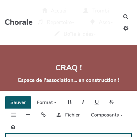
Aller au contenu principal
Accueil
Trombi
Rec
Chorale
Repertoire
Asso
Boîte à idées
CRAQ !
Espace de l'association... en construction !
Sauver
Format
Fichier
Composants