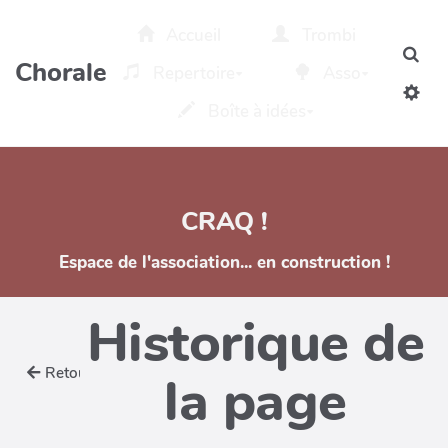
Aller au contenu principal
Accueil
Trombi
Rec
Chorale
Repertoire
Asso
Boîte à idées
CRAQ !
Espace de l'association... en construction !
Historique de
Retour
la page