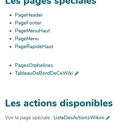
Les pages spéciales
PageHeader
PageFooter
PageMenuHaut
PageMenu
PageRapideHaut
PagesOrphelines
TableauDeBordDeCeWiki
Les actions disponibles
Voir la page spéciale :
ListeDesActionsWikini