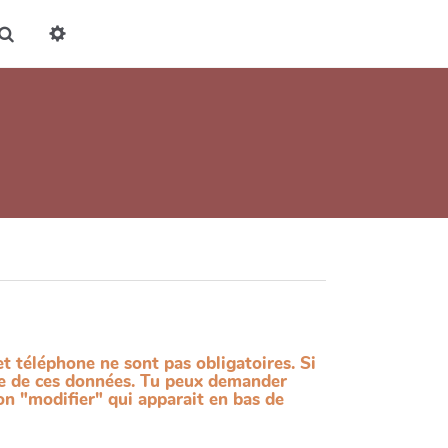
Rechercher
t téléphone ne sont pas obligatoires. Si
ace de ces données. Tu peux demander
on "modifier" qui apparait en bas de