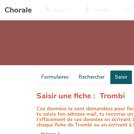
Aller au contenu principal
Chorale
Accueil
Trombi
Formulaires
Rechercher
Saisir
Saisir une fiche : Trombi
Ces données te sont demandées pour facil
tu saisis ton adresse mail, tu recevras 
l'effacement de ces données en écrivant 
chaque fiche du Trombi ou en écrivant à 