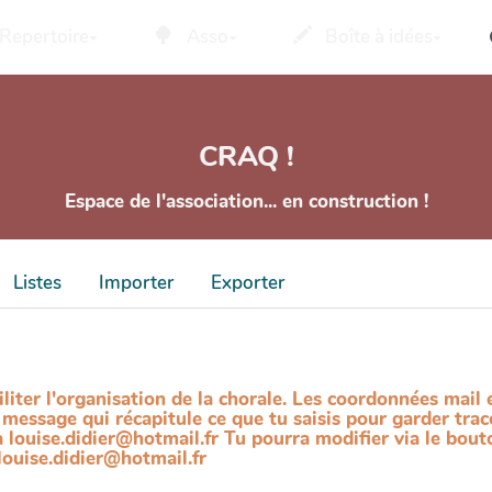
Repertoire
Asso
Boîte à idées
CRAQ !
Espace de l'association... en construction !
Listes
Importer
Exporter
iter l'organisation de la chorale. Les coordonnées mail e
un message qui récapitule ce que tu saisis pour garder tr
à louise.didier@hotmail.fr Tu pourra modifier via le bout
louise.didier@hotmail.fr