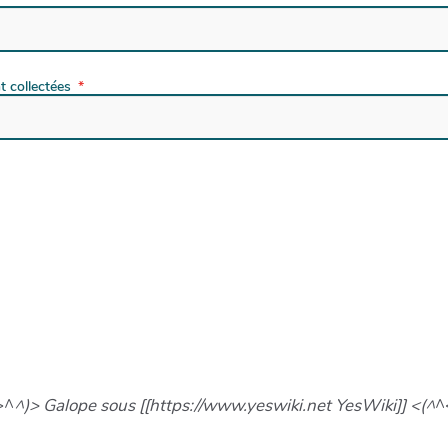
 collectées
>^
^)> Galope sous [[https://www.yeswiki.net YesWiki]] <(^
^