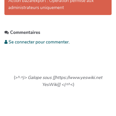
Action bazarexport : Opération permise aux
administrateurs uniquement
Commentaires
Se connecter pour commenter.
(>^
^)> Galope sous [[https://www.yeswiki.net
YesWiki]] <(^
^<)