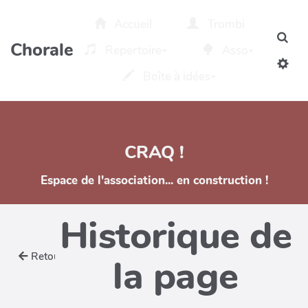
Aller au contenu principal
Accueil
Trombi
Rec
Chorale
Repertoire
Asso
Boîte à idées
CRAQ !
Espace de l'association... en construction !
Historique de
Retour
la page