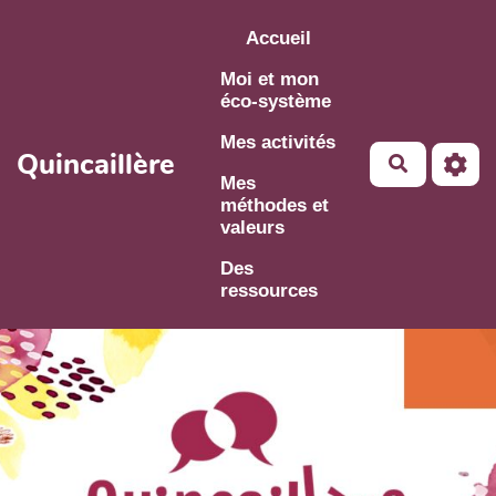
Aller au contenu principal
Accueil
Moi et mon
éco-système
Mes activités
Quincaillère
Mes
méthodes et
valeurs
Des
ressources