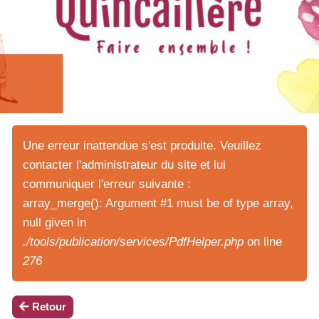
Une erreur inattendue s'est produite. Veuillez
contacter l'administrateur du site et lui
communiquer l'erreur suivante :
array_merge(): Argument #1 must be of type array,
null given in
./tools/publication/services/PdfHelper.php
on line
276
Retour