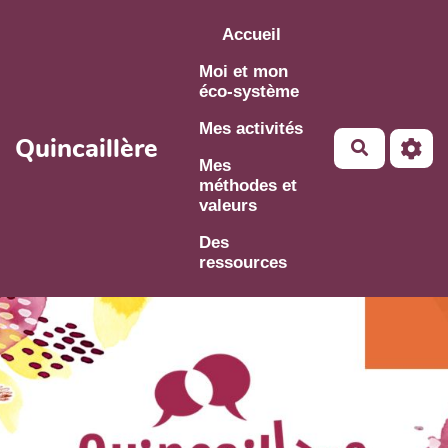
Aller au contenu principal
Accueil
Moi et mon
éco-système
Mes activités
Quincaillère
Mes
méthodes et
valeurs
Des
ressources