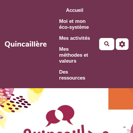
Aller au contenu principal
Accueil
Moi et mon
éco-système
Mes activités
Quincaillère
Mes
méthodes et
valeurs
Des
ressources