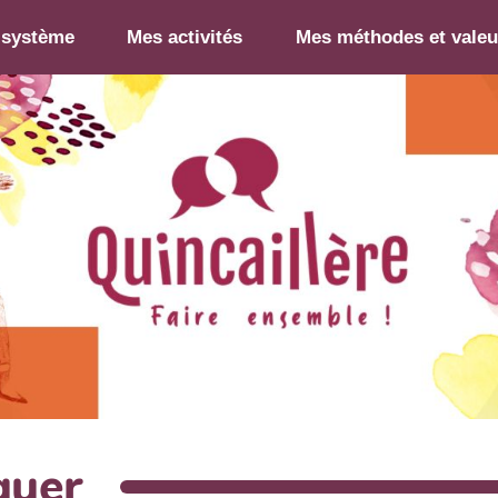
-système
Mes activités
Mes méthodes et valeu
quer