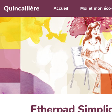
Aller au contenu principal
Quincaillère
Accueil
Moi et mon éco
Etherpad Simpli