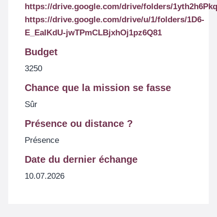
https://drive.google.com/drive/folders/1yth2
https://drive.google.com/drive/u/1/folders/1D6-
E_EaIKdU-jwTPmCLBjxhOj1pz6Q81
Budget
3250
Chance que la mission se fasse
Sûr
Présence ou distance ?
Présence
Date du dernier échange
10.07.2026