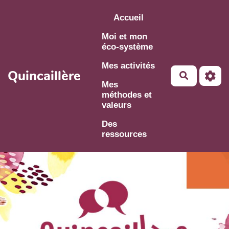
Aller au contenu principal
Accueil
Moi et mon
éco-système
Mes activités
Quincaillère
Mes
méthodes et
valeurs
Des
ressources