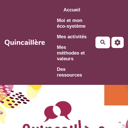
Aller au contenu principal
Accueil
Moi et mon
éco-système
Mes activités
Quincaillère
Mes
méthodes et
valeurs
Des
ressources