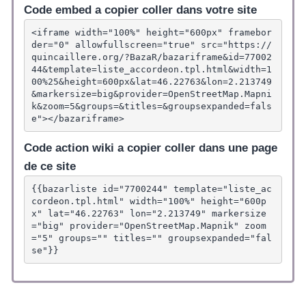
Code embed a copier coller dans votre site
<iframe width="100%" height="600px" framebor
der="0" allowfullscreen="true" src="https://
quincaillere.org/?BazaR/bazariframe&id=77002
44&template=liste_accordeon.tpl.html&width=1
00%25&height=600px&lat=46.22763&lon=2.213749
&markersize=big&provider=OpenStreetMap.Mapni
k&zoom=5&groups=&titles=&groupsexpanded=fals
e"></bazariframe>
Code action wiki a copier coller dans une page
de ce site
{{bazarliste id="7700244" template="liste_ac
cordeon.tpl.html" width="100%" height="600p
x" lat="46.22763" lon="2.213749" markersize
="big" provider="OpenStreetMap.Mapnik" zoom
="5" groups="" titles="" groupsexpanded="fal
se"}}