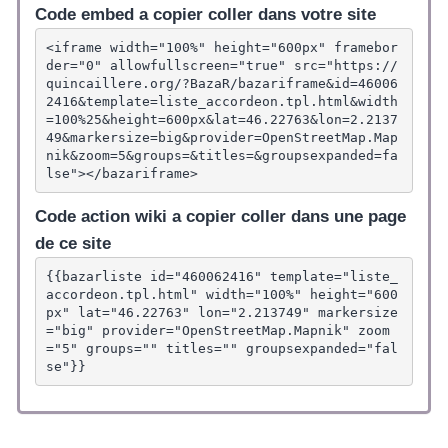
Code embed a copier coller dans votre site
<iframe width="100%" height="600px" framebor
der="0" allowfullscreen="true" src="https://
quincaillere.org/?BazaR/bazariframe&id=46006
2416&template=liste_accordeon.tpl.html&width
=100%25&height=600px&lat=46.22763&lon=2.2137
49&markersize=big&provider=OpenStreetMap.Map
nik&zoom=5&groups=&titles=&groupsexpanded=fa
lse"></bazariframe>
Code action wiki a copier coller dans une page
de ce site
{{bazarliste id="460062416" template="liste_
accordeon.tpl.html" width="100%" height="600
px" lat="46.22763" lon="2.213749" markersize
="big" provider="OpenStreetMap.Mapnik" zoom
="5" groups="" titles="" groupsexpanded="fal
se"}}