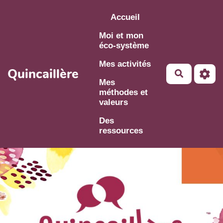
Aller au contenu principal
Accueil
Moi et mon
éco-système
Mes activités
Quincaillère
Mes
méthodes et
valeurs
Des
ressources