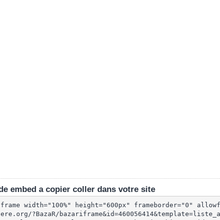
e embed a copier coller dans votre site
iframe width="100%" height="600px" frameborder="0" allow
lere.org/?BazaR/bazariframe&id=460056414&template=liste_