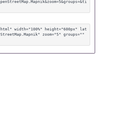
OpenStreetMap.Mapnik&zoom=5&groups=&ti
.html" width="100%" height="600px" lat
StreetMap.Mapnik" zoom="5" groups="" 