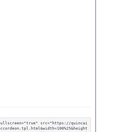
fullscreen="true" src="https://quincai
accordeon.tpl.html&width=100%25&height