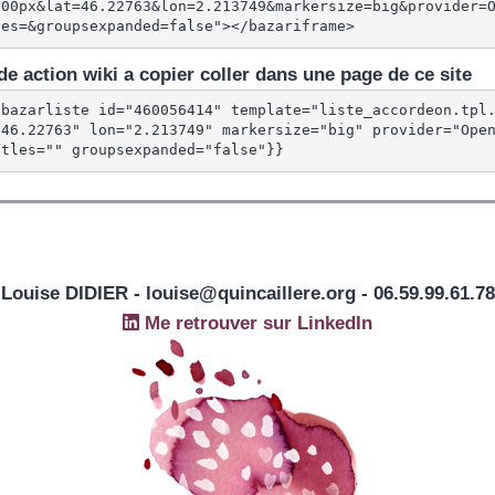
600px&lat=46.22763&lon=2.213749&markersize=big&provider=
les=&groupsexpanded=false"></bazariframe>
e action wiki a copier coller dans une page de ce site
{bazarliste id="460056414" template="liste_accordeon.tpl
"46.22763" lon="2.213749" markersize="big" provider="Open
itles="" groupsexpanded="false"}}
Louise DIDIER - louise@quincaillere.org - 06.59.99.61.78
Me retrouver sur LinkedIn