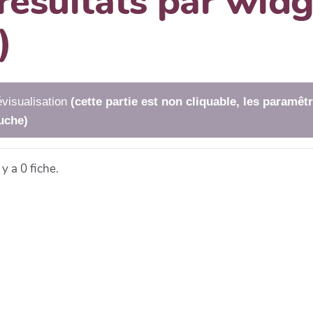
 résultats par wi
)
visualisation
(cette partie est non cliquable, les paramê
uche)