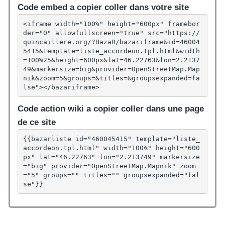
Code embed a copier coller dans votre site
<iframe width="100%" height="600px" framebor
der="0" allowfullscreen="true" src="https://
quincaillere.org/?BazaR/bazariframe&id=46004
5415&template=liste_accordeon.tpl.html&width
=100%25&height=600px&lat=46.22763&lon=2.2137
49&markersize=big&provider=OpenStreetMap.Map
nik&zoom=5&groups=&titles=&groupsexpanded=fa
lse"></bazariframe>
Code action wiki a copier coller dans une page
de ce site
{{bazarliste id="460045415" template="liste_
accordeon.tpl.html" width="100%" height="600
px" lat="46.22763" lon="2.213749" markersize
="big" provider="OpenStreetMap.Mapnik" zoom
="5" groups="" titles="" groupsexpanded="fal
se"}}