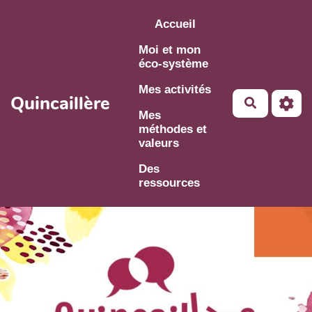
Aller au contenu principal
Accueil
Moi et mon
éco-système
Mes activités
Quincaillère
Mes
méthodes et
valeurs
Des
ressources