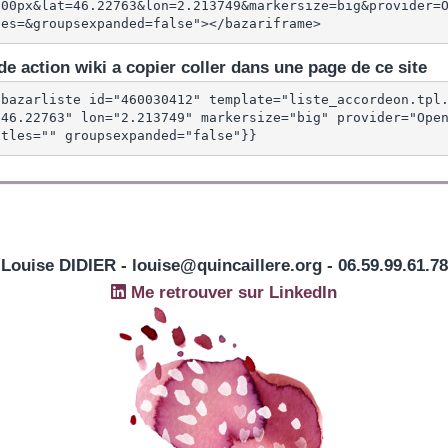
600px&lat=46.22763&lon=2.213749&markersize=big&provider=
les=&groupsexpanded=false"></bazariframe>
e action wiki a copier coller dans une page de ce site
{bazarliste id="460030412" template="liste_accordeon.tpl
"46.22763" lon="2.213749" markersize="big" provider="Open
itles="" groupsexpanded="false"}}
Louise DIDIER - louise@quincaillere.org - 06.59.99.61.78
Me retrouver sur LinkedIn