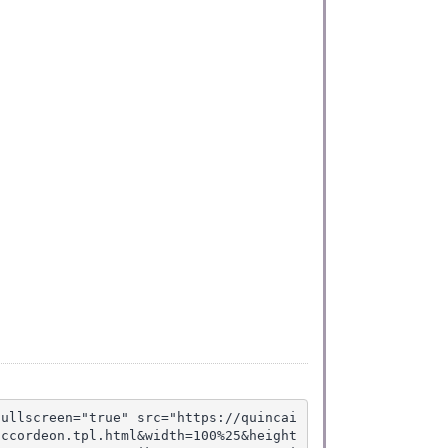
fullscreen="true" src="https://quincai
accordeon.tpl.html&width=100%25&height