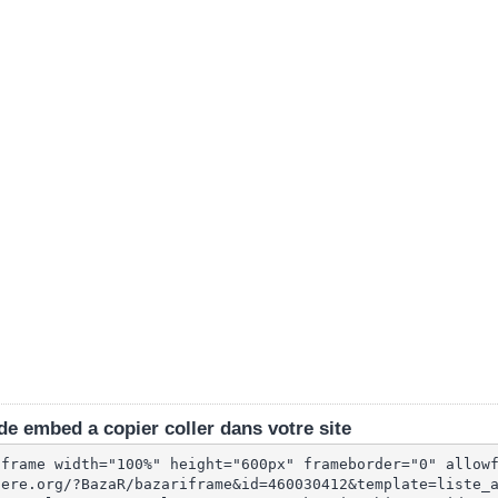
e embed a copier coller dans votre site
iframe width="100%" height="600px" frameborder="0" allow
lere.org/?BazaR/bazariframe&id=460030412&template=liste_