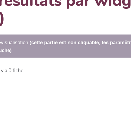
 résultats par wi
)
visualisation
(cette partie est non cliquable, les paramê
uche)