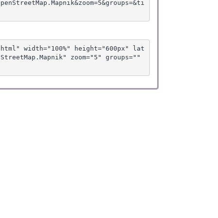
OpenStreetMap.Mapnik&zoom=5&groups=&ti
.html" width="100%" height="600px" lat
StreetMap.Mapnik" zoom="5" groups="" 