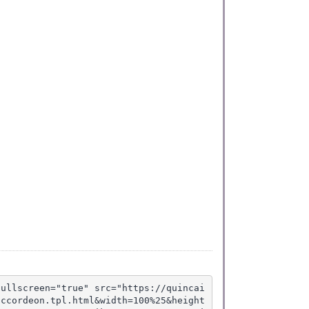
fullscreen="true" src="https://quincai
accordeon.tpl.html&width=100%25&height