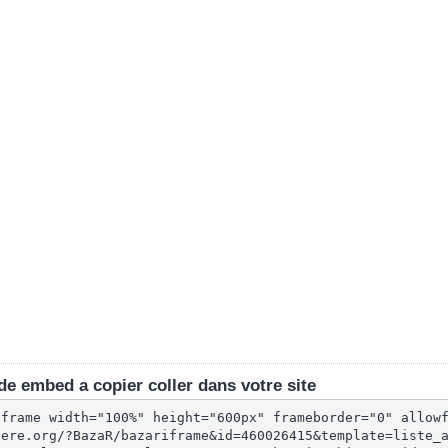
e embed a copier coller dans votre site
iframe width="100%" height="600px" frameborder="0" allow
lere.org/?BazaR/bazariframe&id=460026415&template=liste_