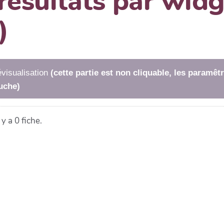
 résultats par wi
)
visualisation
(cette partie est non cliquable, les paramê
uche)