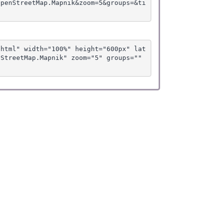
OpenStreetMap.Mapnik&zoom=5&groups=&ti
.html" width="100%" height="600px" lat
StreetMap.Mapnik" zoom="5" groups="" 