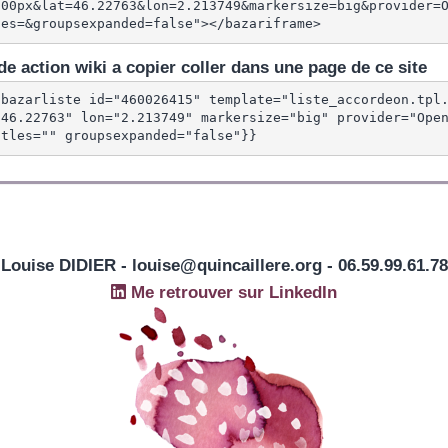
600px&lat=46.22763&lon=2.213749&markersize=big&provider=
les=&groupsexpanded=false"></bazariframe>
e action wiki a copier coller dans une page de ce site
{bazarliste id="460026415" template="liste_accordeon.tpl
"46.22763" lon="2.213749" markersize="big" provider="Open
itles="" groupsexpanded="false"}}
Louise DIDIER - louise@quincaillere.org - 06.59.99.61.78
Me retrouver sur LinkedIn