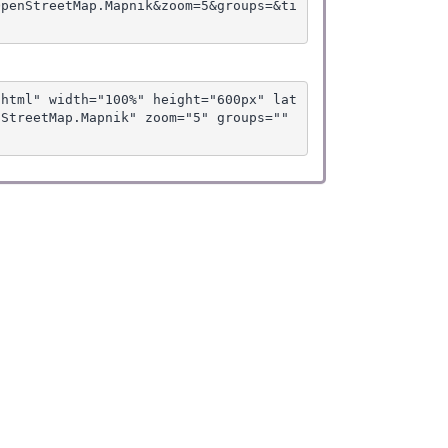
OpenStreetMap.Mapnik&zoom=5&groups=&ti
.html" width="100%" height="600px" lat
StreetMap.Mapnik" zoom="5" groups="" 