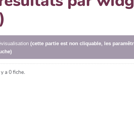
 résultats par wi
)
visualisation
(cette partie est non cliquable, les paramê
uche)