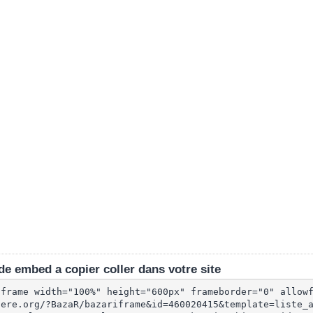
e embed a copier coller dans votre site
iframe width="100%" height="600px" frameborder="0" allow
lere.org/?BazaR/bazariframe&id=460020415&template=liste_