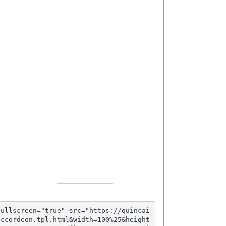
fullscreen="true" src="https://quincai
accordeon.tpl.html&width=100%25&height