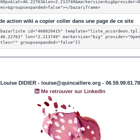
600px&lat=46.22763&lon=2.213749&markersize=big&provider=
les=&groupsexpanded=false"></bazariframe>
e action wiki a copier coller dans une page de ce site
{bazarliste id="460020415" template="liste_accordeon.tpl
"46.22763" lon="2.213749" markersize="big" provider="Open
itles="" groupsexpanded="false"}}
Louise DIDIER - louise@quincaillere.org - 06.59.99.61.78
Me retrouver sur LinkedIn