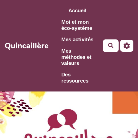
Aller au contenu principal
Accueil
Moi et mon
éco-système
Mes activités
Quincaillère
Mes
méthodes et
valeurs
Des
ressources