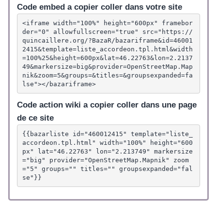
Code embed a copier coller dans votre site
<iframe width="100%" height="600px" framebor
der="0" allowfullscreen="true" src="https://
quincaillere.org/?BazaR/bazariframe&id=46001
2415&template=liste_accordeon.tpl.html&width
=100%25&height=600px&lat=46.22763&lon=2.2137
49&markersize=big&provider=OpenStreetMap.Map
nik&zoom=5&groups=&titles=&groupsexpanded=fa
lse"></bazariframe>
Code action wiki a copier coller dans une page
de ce site
{{bazarliste id="460012415" template="liste_
accordeon.tpl.html" width="100%" height="600
px" lat="46.22763" lon="2.213749" markersize
="big" provider="OpenStreetMap.Mapnik" zoom
="5" groups="" titles="" groupsexpanded="fal
se"}}