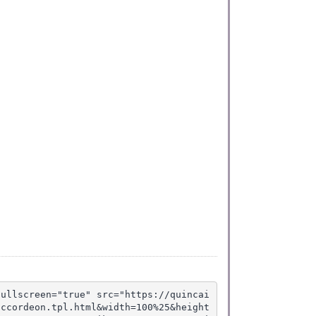
fullscreen="true" src="https://quincai
accordeon.tpl.html&width=100%25&height