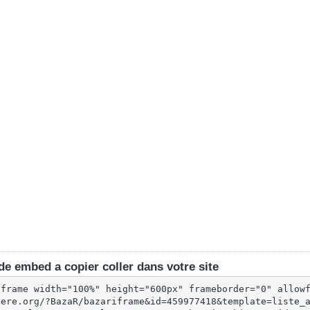
e embed a copier coller dans votre site
iframe width="100%" height="600px" frameborder="0" allow
lere.org/?BazaR/bazariframe&id=459977418&template=liste_