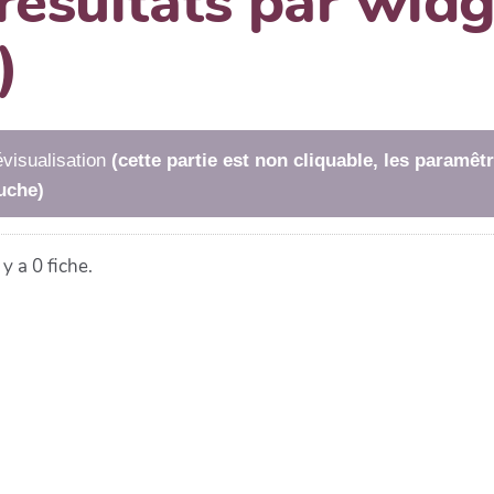
 résultats par wi
)
visualisation
(cette partie est non cliquable, les paramê
uche)