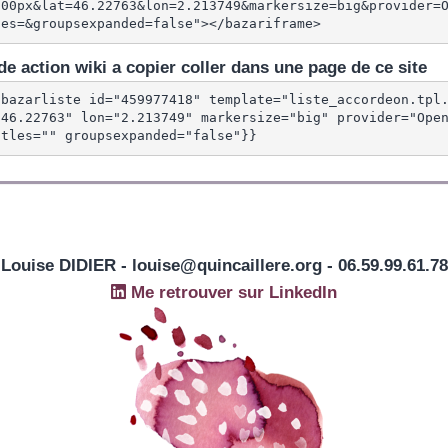
600px&lat=46.22763&lon=2.213749&markersize=big&provider=
les=&groupsexpanded=false"></bazariframe>
e action wiki a copier coller dans une page de ce site
{bazarliste id="459977418" template="liste_accordeon.tpl
"46.22763" lon="2.213749" markersize="big" provider="Open
itles="" groupsexpanded="false"}}
Louise DIDIER - louise@quincaillere.org - 06.59.99.61.78
Me retrouver sur LinkedIn