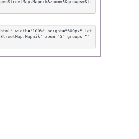
OpenStreetMap.Mapnik&zoom=5&groups=&ti
.html" width="100%" height="600px" lat
StreetMap.Mapnik" zoom="5" groups="" 