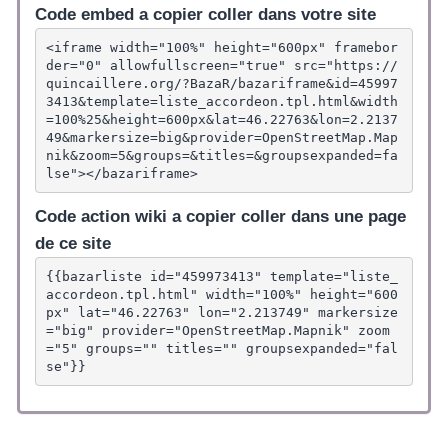
Code embed a copier coller dans votre site
<iframe width="100%" height="600px" framebor
der="0" allowfullscreen="true" src="https://
quincaillere.org/?BazaR/bazariframe&id=45997
3413&template=liste_accordeon.tpl.html&width
=100%25&height=600px&lat=46.22763&lon=2.2137
49&markersize=big&provider=OpenStreetMap.Map
nik&zoom=5&groups=&titles=&groupsexpanded=fa
lse"></bazariframe>
Code action wiki a copier coller dans une page
de ce site
{{bazarliste id="459973413" template="liste_
accordeon.tpl.html" width="100%" height="600
px" lat="46.22763" lon="2.213749" markersize
="big" provider="OpenStreetMap.Mapnik" zoom
="5" groups="" titles="" groupsexpanded="fal
se"}}