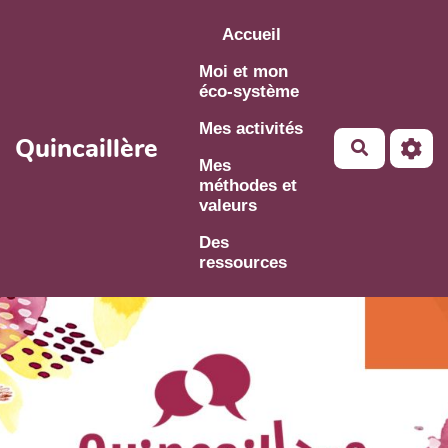
Aller au contenu principal
Accueil
Moi et mon
éco-système
Mes activités
Quincaillère
Mes
méthodes et
valeurs
Des
ressources