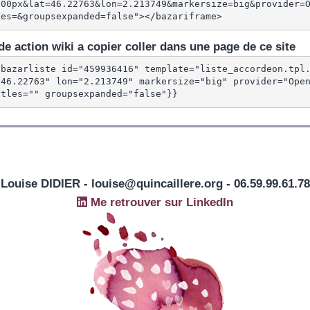
600px&lat=46.22763&lon=2.213749&markersize=big&provider=
les=&groupsexpanded=false"></bazariframe>
e action wiki a copier coller dans une page de ce site
{bazarliste id="459936416" template="liste_accordeon.tpl
"46.22763" lon="2.213749" markersize="big" provider="Open
itles="" groupsexpanded="false"}}
Louise DIDIER - louise@quincaillere.org - 06.59.99.61.78
Me retrouver sur LinkedIn