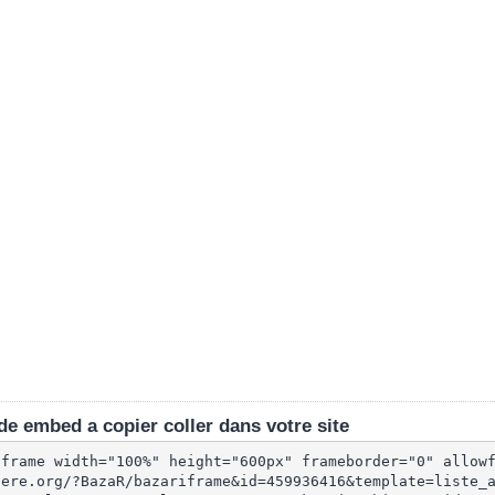
e embed a copier coller dans votre site
iframe width="100%" height="600px" frameborder="0" allow
lere.org/?BazaR/bazariframe&id=459936416&template=liste_