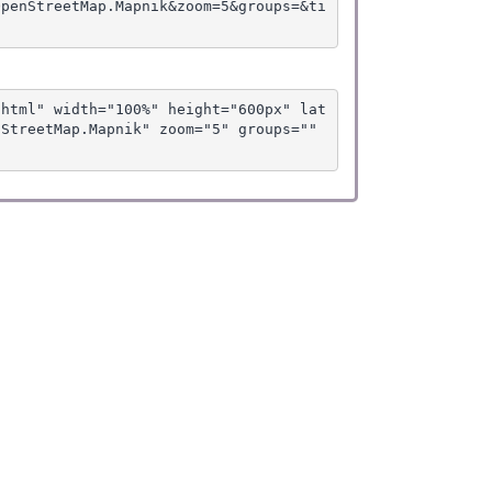
OpenStreetMap.Mapnik&zoom=5&groups=&ti
.html" width="100%" height="600px" lat
StreetMap.Mapnik" zoom="5" groups="" 