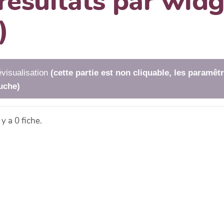
 résultats par wi
)
visualisation
(cette partie est non cliquable, les paramê
uche)