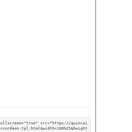
fullscreen="true" src="https://quincai
accordeon.tpl.html&width=100%25&height