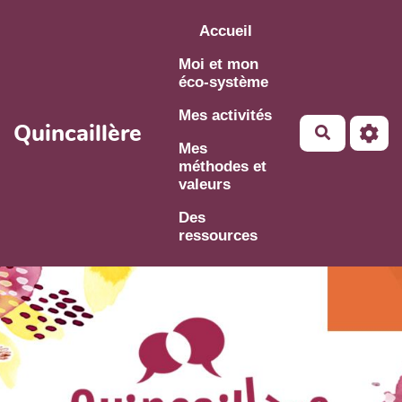
Aller au contenu principal
Accueil
Moi et mon
éco-système
Mes activités
Quincaillère
Mes
méthodes et
valeurs
Des
ressources