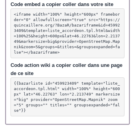
Code embed a copier coller dans votre site
<iframe width="100%" height="600px" framebor
der="0" allowfullscreen="true" src="https://
quincaillere.org/?BazaR/bazariframe&id=45992
3409&template=liste_accordeon.tpl.html&width
=100%25&height=600px&lat=46.22763&lon=2.2137
49&markersize=big&provider=OpenStreetMap.Map
nik&zoom=5&groups=&titles=&groupsexpanded=fa
lse"></bazariframe>
Code action wiki a copier coller dans une page
de ce site
{{bazarliste id="459923409" template="liste_
accordeon.tpl.html" width="100%" height="600
px" lat="46.22763" lon="2.213749" markersize
="big" provider="OpenStreetMap.Mapnik" zoom
="5" groups="" titles="" groupsexpanded="fal
se"}}