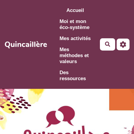
Aller au contenu principal
Accueil
Moi et mon
éco-système
Mes activités
Quincaillère
Mes
méthodes et
valeurs
Des
ressources