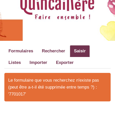
Formulaires
Rechercher
Saisir
Listes
Importer
Exporter
Le formulaire que vous recherchez n'existe pas
(peut être a-t-il été supprimée entre temps ?) :
'7701017'