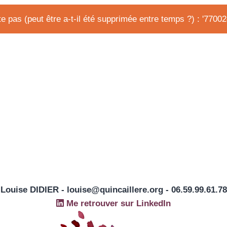
e pas (peut être a-t-il été supprimée entre temps ?) : '77002
Louise DIDIER - louise@quincaillere.org - 06.59.99.61.78
Me retrouver sur LinkedIn