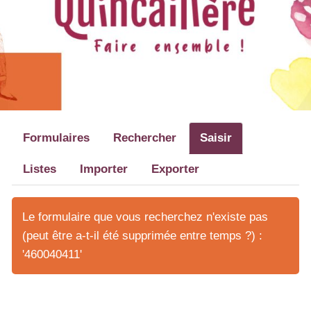
Formulaires
Rechercher
Saisir
Listes
Importer
Exporter
Le formulaire que vous recherchez n'existe pas
(peut être a-t-il été supprimée entre temps ?) :
'460040411'