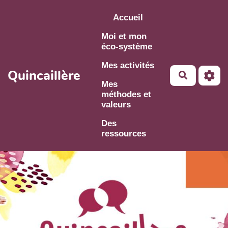
Aller au contenu principal
Accueil
Moi et mon
éco-système
Mes activités
Quincaillère
Mes
méthodes et
valeurs
Des
ressources