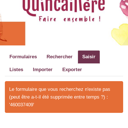
Formulaires
Rechercher
Saisir
Listes
Importer
Exporter
Le formulaire que vous recherchez n'existe pas
(peut être a-t-il été supprimée entre temps ?) :
'460037409'