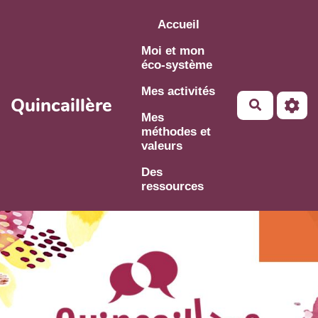
Aller au contenu principal
Accueil
Moi et mon
éco-système
Mes activités
Quincaillère
Mes
méthodes et
valeurs
Des
ressources