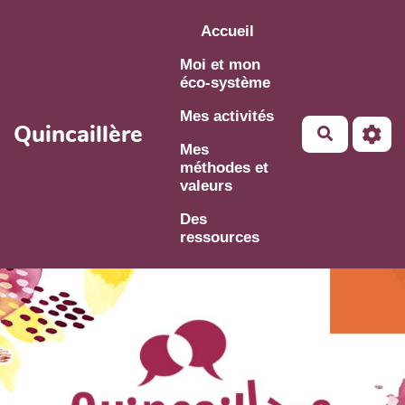
Aller au contenu principal
Accueil
Moi et mon
éco-système
Mes activités
Quincaillère
Mes
méthodes et
valeurs
Des
ressources