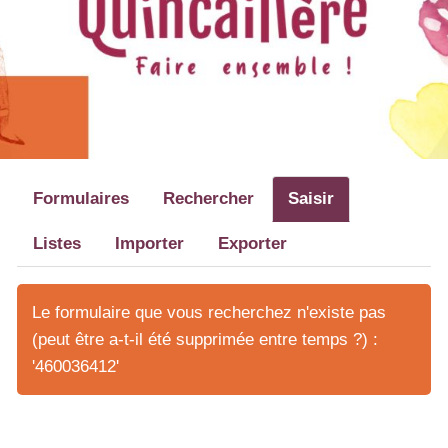
Formulaires
Rechercher
Saisir
Listes
Importer
Exporter
Le formulaire que vous recherchez n'existe pas
(peut être a-t-il été supprimée entre temps ?) :
'460036412'