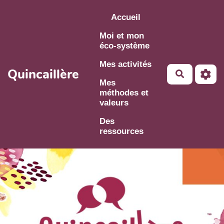
Aller au contenu principal
Accueil
Moi et mon
éco-système
Mes activités
Quincaillère
Mes
méthodes et
valeurs
Des
ressources