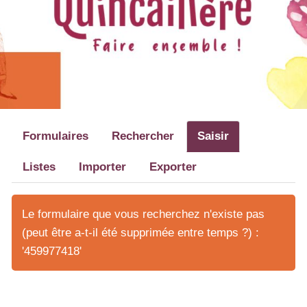
Formulaires
Rechercher
Saisir
Listes
Importer
Exporter
Le formulaire que vous recherchez n'existe pas
(peut être a-t-il été supprimée entre temps ?) :
'459977418'