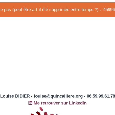
e pas (peut être a-t-il été supprimée entre temps ?) : '4599
Louise DIDIER - louise@quincaillere.org - 06.59.99.61.78
Me retrouver sur LinkedIn