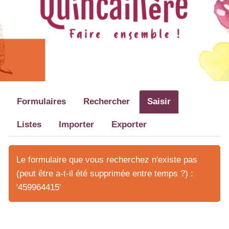
Formulaires
Rechercher
Saisir
Listes
Importer
Exporter
Le formulaire que vous recherchez n'existe pas
(peut être a-t-il été supprimée entre temps ?) :
'459964415'