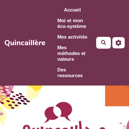
Aller au contenu principal
Accueil
Moi et mon
éco-système
Mes activités
Quincaillère
Mes
méthodes et
valeurs
Des
ressources