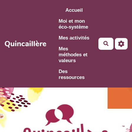
Aller au contenu principal
Accueil
Moi et mon
éco-système
Mes activités
Quincaillère
Mes
méthodes et
valeurs
Des
ressources