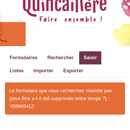
Formulaires
Rechercher
Saisir
Listes
Importer
Exporter
Le formulaire que vous recherchez n'existe pas
(peut être a-t-il été supprimée entre temps ?) :
'459945412'