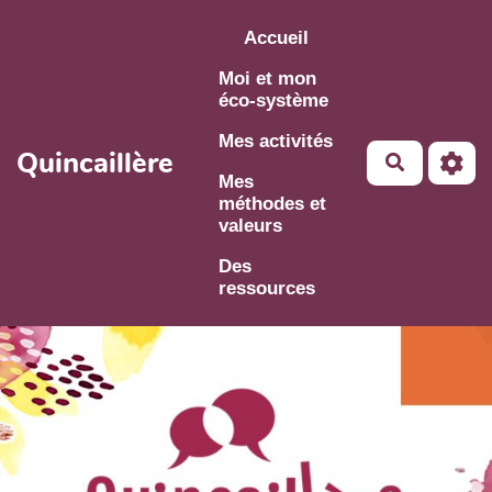
Aller au contenu principal
Accueil
Moi et mon
éco-système
Mes activités
Quincaillère
Mes
méthodes et
valeurs
Des
ressources