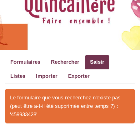
Formulaires
Rechercher
Saisir
Listes
Importer
Exporter
Le formulaire que vous recherchez n'existe pas
(peut être a-t-il été supprimée entre temps ?) :
'459933428'