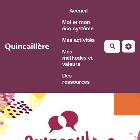
Aller au contenu principal
Accueil
Moi et mon
éco-système
Mes activités
Quincaillère
Mes
méthodes et
valeurs
Des
ressources