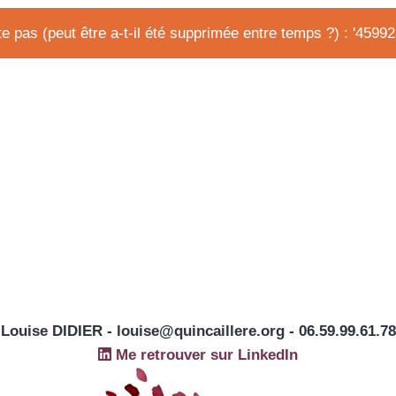
e pas (peut être a-t-il été supprimée entre temps ?) : '4599
Louise DIDIER - louise@quincaillere.org - 06.59.99.61.78
Me retrouver sur LinkedIn