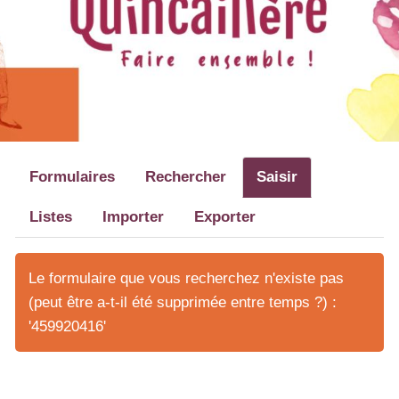
Formulaires
Rechercher
Saisir
Listes
Importer
Exporter
Le formulaire que vous recherchez n'existe pas
(peut être a-t-il été supprimée entre temps ?) :
'459920416'