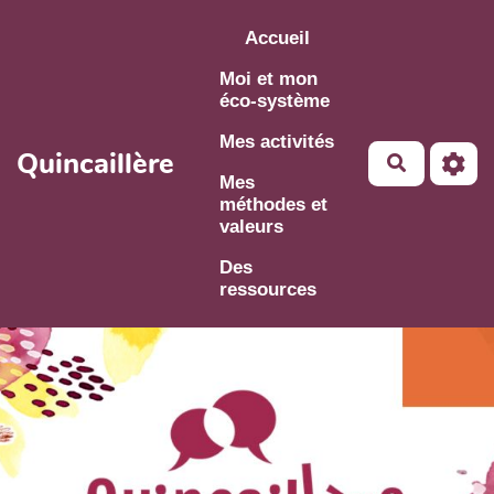
Aller au contenu principal
Accueil
Moi et mon
éco-système
Mes activités
Quincaillère
Mes
méthodes et
valeurs
Des
ressources